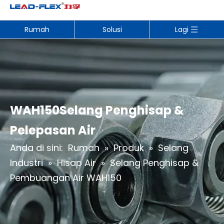
Rumah
Solusi
Lagi
WAH150Selang Penghisap &
Pelepasan Air
Anda di sini:
Rumah
»
Produk
»
Selang
Industri
»
Hisap Air
»
Selang Penghisap &
Pembuangan Air WAH150