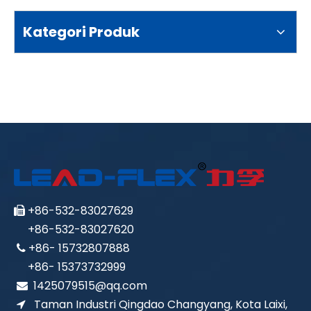
Kategori Produk
+86-532-83027629

+86-532-83027620
+86- 15732807888

+86- 15373732999
1425079515@qq.com

Taman Industri Qingdao Changyang, Kota Laixi,
