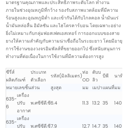
มาตรฐานคุณภาพและประสิทธิภาพระดับโลก ทำงาน
ภายในช่วงอุณหภูมิที่กว้าง รองรับสภาพแวดล้อมที่มีความ
ร้อนสูงและอุณหภูมิต่ำ และเข้ากันได้กับไกลคอล น้ำมันแร่
น้ำมันหล่อลื่น อิมัลชัน และไฮโดรคาร์บอน โดยเฉพาะอย่าง
ยิ่งไม่เหมาะกับกลุ่มฟอสเฟตเอสเทอร์ การออกแบบของสาย
ยางให้ความสำคัญกับความน่าเชื่อถือในระยะยาว โดยมีอายุ
การใช้งานของวงจรอิมพัลส์ที่ขยายออกไป ซึ่งสนับสนุนการ
ทำงานที่ต่อเนื่องในการใช้งานที่มีความต้องการสูง
ซีรี่ส์
ประเภท
ท่อ
ดับบ
รหัส(มิลลิเมตร)
บีพี
นาที.B
ผลิตภัณฑ์
ตัวเลือก
OD
ลิว
หมายเลขชิ้นส่วน
สูงสุด
มม
เมปา
แผนที่
มม
เครื่อง
635-
ปรับ
พ.ศ
ซีซี
ดี.ซี
6.4
11.3
13.2
35
140
6
อากาศ
เครื่อง
635-
ปรับ
พ.ศ
ซีซี
ดี.ซี
7.9
12.7
14.7
35
140