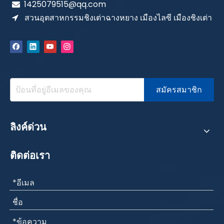
1425079515@qq.com

สวนอุตสาหกรรมชิงเต่าฉางหยาง เมืองไลซี เมืองชิงเต่า

สมัครสมาชิก
ลีด-เฟล็กซ์ SAE100 R3
SAE 100R19 、 ISO11237 、 EN857
ลิงค์ด่วน
ติดต่อเรา