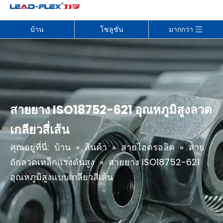
บ้าน
โซลูชั่น
มากกว่า
สายยาง ISO18752-621 อุณหภูมิสูงลวด
เกลียวสี่เส้น
คุณอยู่ที่นี่:
บ้าน
»
สินค้า
»
สายไฮดรอลิค
»
สาย
ถักลวดเหล็กแรงดันสูง
»
สายยาง ISO18752-621
อุณหภูมิสูงแบบเกลียวสี่เส้น