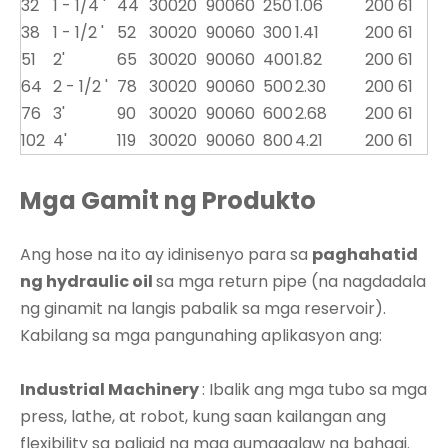
32
1 - 1/4 '
44
300
20
900
60
250
1.06
200
61
38
1 - 1/2 '
52
300
20
900
60
300
1.41
200
61
51
2'
65
300
20
900
60
400
1.82
200
61
64
2 - 1/2 '
78
300
20
900
60
500
2.30
200
61
76
3'
90
300
20
900
60
600
2.68
200
61
102
4'
119
300
20
900
60
800
4.21
200
61
Mga Gamit ng Produkto
Ang hose na ito ay idinisenyo para sa
paghahatid
ng hydraulic oil
sa mga return pipe (na nagdadala
ng ginamit na langis pabalik sa mga reservoir).
Kabilang sa mga pangunahing aplikasyon ang:
Industrial Machinery
: Ibalik ang mga tubo sa mga
press, lathe, at robot, kung saan kailangan ang
flexibility sa paligid ng mga gumagalaw na bahagi.