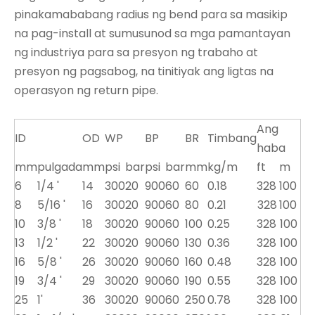
pinakamababang radius ng bend para sa masikip
na pag-install at sumusunod sa mga pamantayan
ng industriya para sa presyon ng trabaho at
presyon ng pagsabog, na tinitiyak ang ligtas na
operasyon ng return pipe.
Ang
ID
OD
WP
BP
BR
Timbang
haba
mm
pulgada
mm
psi
bar
psi
bar
mm
kg/m
ft
m
6
1/4 '
14
300
20
900
60
60
0.18
328
100
8
5/16 '
16
300
20
900
60
80
0.21
328
100
10
3/8 '
18
300
20
900
60
100
0.25
328
100
13
1/2 '
22
300
20
900
60
130
0.36
328
100
16
5/8 '
26
300
20
900
60
160
0.48
328
100
19
3/4 '
29
300
20
900
60
190
0.55
328
100
25
1'
36
300
20
900
60
250
0.78
328
100