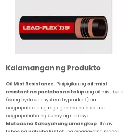
Kalamangan ng Produkto
Oil Mist Resistance
: Pinipigilan ng
oil-mist
resistant na panlabas na takip
ang oil mist build
(isang hydraulic system byproduct) na
nagpapababa ng mga generic na hose, na
nagpapahaba ng buhay ng serbisyo.
Mataas na Kakayahang umangkop
: Ito ay
lubos na nababaluktot
, na ginagawang madali