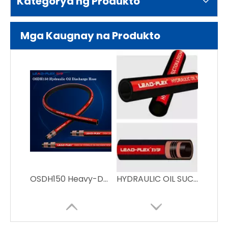
Kategorya ng Produkto
Mga Kaugnay na Produkto
OSDH150 Heavy-Duty Oil Suction Hose para sa Industrial Use
HYDRAULIC OIL SUCTION & DISCHARGE HOSE