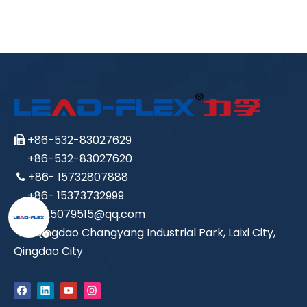
+86-532-83027629

+86-532-83027620
+86- 15732807888

+86- 15373732999
1425079515@qq.com

Qingdao Changyang Industrial Park, Laixi City,

Qingdao City