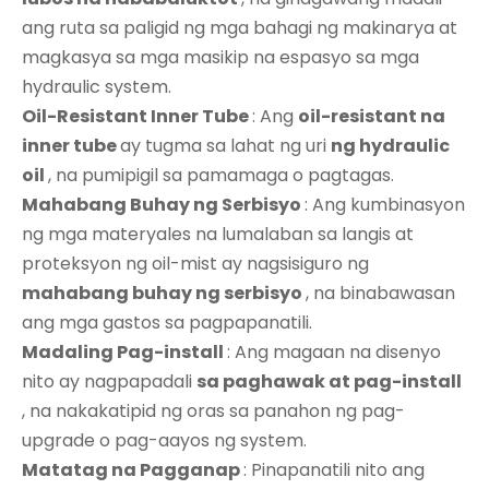
ang ruta sa paligid ng mga bahagi ng makinarya at
magkasya sa mga masikip na espasyo sa mga
hydraulic system.
Oil-Resistant Inner Tube
: Ang
oil-resistant na
inner tube
ay tugma sa lahat ng uri
ng hydraulic
oil
, na pumipigil sa pamamaga o pagtagas.
Mahabang Buhay ng Serbisyo
: Ang kumbinasyon
ng mga materyales na lumalaban sa langis at
proteksyon ng oil-mist ay nagsisiguro ng
mahabang buhay ng serbisyo
, na binabawasan
ang mga gastos sa pagpapanatili.
Madaling Pag-install
: Ang magaan na disenyo
nito ay nagpapadali
sa paghawak at pag-install
, na nakakatipid ng oras sa panahon ng pag-
upgrade o pag-aayos ng system.
Matatag na Pagganap
: Pinapanatili nito ang