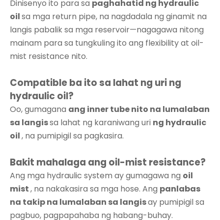
Dinisenyo ito para sa
paghahatid ng hydraulic
oil
sa mga return pipe, na nagdadala ng ginamit na
langis pabalik sa mga reservoir—nagagawa nitong
mainam para sa tungkuling ito ang flexibility at oil-
mist resistance nito.
Compatible ba ito sa lahat ng uri ng
hydraulic oil?
Oo, gumagana
ang inner tube nito na lumalaban
sa langis
sa lahat ng karaniwang uri
ng hydraulic
oil
, na pumipigil sa pagkasira.
Bakit mahalaga ang oil-mist resistance?
Ang mga hydraulic system ay gumagawa ng
oil
mist
, na nakakasira sa mga hose. Ang
panlabas
na takip na lumalaban sa langis
ay pumipigil sa
pagbuo, pagpapahaba ng habang-buhay.