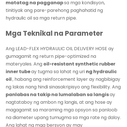
matatag na pagganap
sa mga kondisyon,
tinitiyak ang pare-parehong paghahatid ng
hydraulic oil sa mga return pipe.
Mga Teknikal na Parameter
Ang LEAD-FLEX HYDRAULIC OIL DELIVERY HOSE ay
gumagamit ng return pipe-optimized na
materyales. Ang
oil-resistant synthetic rubber
inner tube
ay tugma sa lahat ng uri
ng hydraulic
oil
, habang ang reinforcement layer ay nagbibigay
ng lakas nang hindi sinasakripisyo ang flexibility. Ang
panlabas na takip na lumalaban sa langis
ay
nagtataboy ng ambon ng langis, at ang hose ay
magagamit sa maraming mga opsyon sa panloob
na diameter upang tumugma sa mga rate ng daloy.
Ang lahat ng mga bersyon ay may