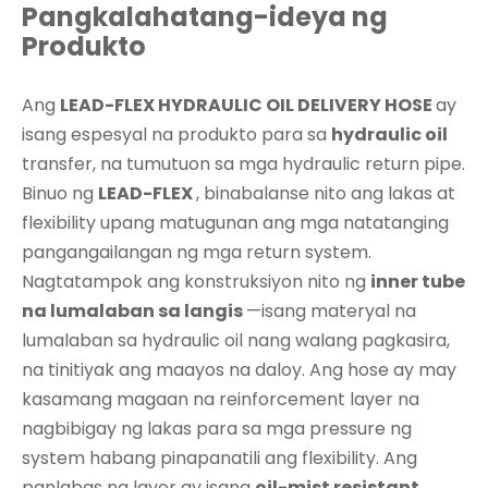
Pangkalahatang-ideya ng
Produkto
Ang
LEAD-FLEX HYDRAULIC OIL DELIVERY HOSE
ay
isang espesyal na produkto para sa
hydraulic oil
transfer, na tumutuon sa mga hydraulic return pipe.
Binuo ng
LEAD-FLEX
, binabalanse nito ang lakas at
flexibility upang matugunan ang mga natatanging
pangangailangan ng mga return system.
Nagtatampok ang konstruksiyon nito ng
inner tube
na lumalaban sa langis
—isang materyal na
lumalaban sa hydraulic oil nang walang pagkasira,
na tinitiyak ang maayos na daloy. Ang hose ay may
kasamang magaan na reinforcement layer na
nagbibigay ng lakas para sa mga pressure ng
system habang pinapanatili ang flexibility. Ang
panlabas na layer ay isang
oil-mist resistant