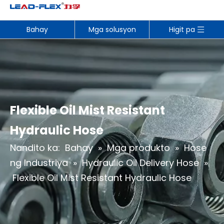
Bahay
Mga solusyon
Higit pa
Flexible Oil Mist Resistant
Hydraulic Hose
Nandito ka:
Bahay
»
Mga produkto
»
Hose
ng Industriya
»
Hydraulic Oil Delivery Hose
»
Flexible Oil Mist Resistant Hydraulic Hose