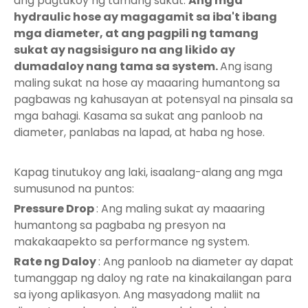
ang pagtukoy ng tamang sukat.
Ang mga
hydraulic hose ay magagamit sa iba't ibang
mga diameter, at ang pagpili ng tamang
sukat ay nagsisiguro na ang likido ay
dumadaloy nang tama sa system.
Ang isang
maling sukat na hose ay maaaring humantong sa
pagbawas ng kahusayan at potensyal na pinsala sa
mga bahagi. Kasama sa sukat ang panloob na
diameter, panlabas na lapad, at haba ng hose.
Kapag tinutukoy ang laki, isaalang-alang ang mga
sumusunod na puntos:
Pressure Drop
: Ang maling sukat ay maaaring
humantong sa pagbaba ng presyon na
makakaapekto sa performance ng system.
Rate ng Daloy
: Ang panloob na diameter ay dapat
tumanggap ng daloy ng rate na kinakailangan para
sa iyong aplikasyon. Ang masyadong maliit na