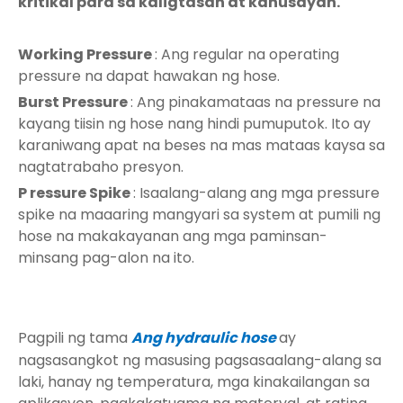
kritikal para sa kaligtasan at kahusayan.
Working Pressure
: Ang regular na operating
pressure na dapat hawakan ng hose.
Burst Pressure
: Ang pinakamataas na pressure na
kayang tiisin ng hose nang hindi pumuputok. Ito ay
karaniwang apat na beses na mas mataas kaysa sa
nagtatrabaho presyon.
P
ressure Spike
: Isaalang-alang ang mga pressure
spike na maaaring mangyari sa system at pumili ng
hose na makakayanan ang mga paminsan-
minsang pag-alon na ito.
Pagpili ng tama
Ang hydraulic hose
ay
nagsasangkot ng masusing pagsasaalang-alang sa
laki, hanay ng temperatura, mga kinakailangan sa