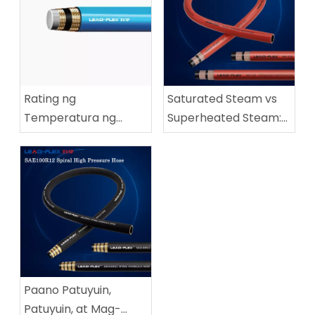
Rating ng
Saturated Steam vs
Temperatura ng
Superheated Steam:
Steam Hose kumpara
Paano Pumili ng
sa Pressure Rating:
Tamang Steam Hose
Ano ang Kailangang
Malaman ng Mga
Mamimili sa Industriya
Paano Patuyuin,
Patuyuin, at Mag-