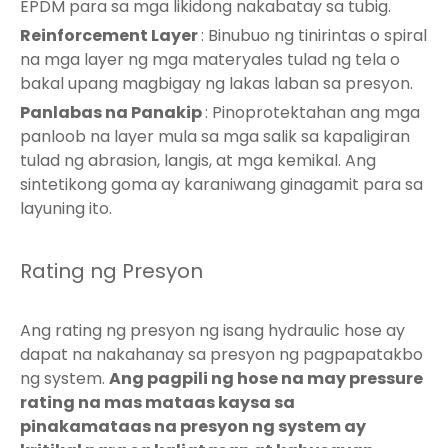
EPDM para sa mga likidong nakabatay sa tubig.
Reinforcement Layer
: Binubuo ng tinirintas o spiral
na mga layer ng mga materyales tulad ng tela o
bakal upang magbigay ng lakas laban sa presyon.
Panlabas na Panakip
: Pinoprotektahan ang mga
panloob na layer mula sa mga salik sa kapaligiran
tulad ng abrasion, langis, at mga kemikal. Ang
sintetikong goma ay karaniwang ginagamit para sa
layuning ito.
Rating ng Presyon
Ang rating ng presyon ng isang hydraulic hose ay
dapat na nakahanay sa presyon ng pagpapatakbo
ng system.
Ang pagpili ng hose na may pressure
rating na mas mataas kaysa sa
pinakamataas na presyon ng system ay