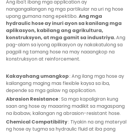
Ang iba't ibang mga application ay
nangangailangan ng mga partikular na uri ng hose
upang gumana nang epektibo.
Ang mga
hydraulic hose ay inuri ayon sa kanilang mga
aplikasyon, kabilang ang agrikultura,
konstruksyon, at mga gamit sa industriya.
Ang
pag-alam sa iyong aplikasyon ay nakakatulong sa
pagpili ng tamang hose na may naaangkop na
konstruksyon at reinforcement.
Kakayahang umangkop
: Ang ilang mga hose ay
kailangang maging mas flexible kaysa sa iba,
depende sa mga galaw ng application.
Abrasion Resistance
: Sa mga kapaligiran kung
saan ang hose ay maaaring madikit sa magaspang
na ibabaw, kailangan ng abrasion-resistant hose.
Chemical Compatibility
: Tiyakin na ang materyal
ng hose ay tugma sa hydraulic fluid at iba pang