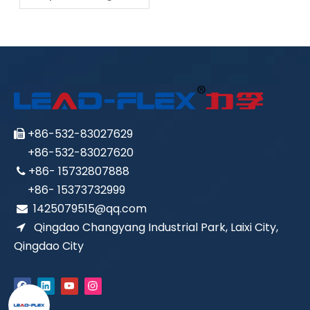
imbak ng Steam Hose
Pagkatapos Gamitin
+86-532-83027629

+86-532-83027620
+86- 15732807888

+86- 15373732999
1425079515@qq.com

Qingdao Changyang Industrial Park, Laixi City,

Qingdao City