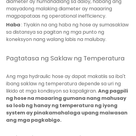
diameter ay humahadlang sa daloy, habang ang
masyadong malaking diameter ay maaaring
magpapataas ng operational inefficiency.
Haba
: Tiyakin na ang haba ng hose ay sumasaklaw
sa distansya sa pagitan ng mga punto ng
koneksyon nang walang labis na malubay.
Pagtatasa ng Saklaw ng Temperatura
Ang mga hydraulic hose ay dapat makatiis sa iba't
ibang saklaw ng temperatura depende sa uri ng
likido at mga kondisyon sa kapaligiran.
Ang pagpili
ng hose na maaaring gumana nang mahusay
sa loob ng hanay ng temperatura ng iyong
system ay pinakamahalaga upang maiwasan
ang mga pagkabigo.