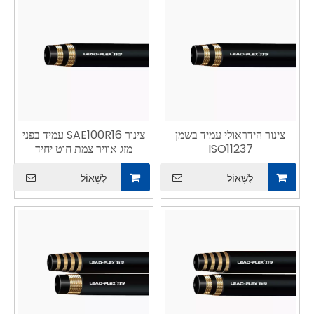
צינור הידראולי עמיד בשמן
צינור SAE100R16 עמיד בפני
ISO11237
מזג אוויר צמת חוט יחיד
לִשְׁאוֹל
לִשְׁאוֹל