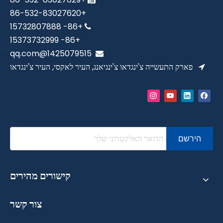
+86-532-83027620
+86- 15732807888

+86- 15373732999
1425079515@qq.com

פארק התעשייה צ'ינגדאו צ'ינגיאנג, העיר לאקסי, העיר צ'ינגדאו

הירשם
קישורים מהירים
צור קשר