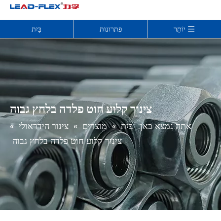
יוֹתֵר
פתרונות
בַּיִת
צינור קלוע חוט פלדה בלחץ גבוה
אתה נמצא כאן:
בַּיִת
»
מוצרים
»
צינור הידראולי
»
צינור קלוע חוט פלדה בלחץ גבוה