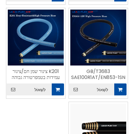
GB/T3683
K201 צינור שמן חם/צינור
SAE100R1AT/EN853-1SN
עמידות בטמפרטורה גבוהה
צינור קלוע חוט פלדה
לִשְׁאוֹל
לִשְׁאוֹל