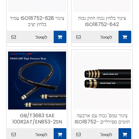
צינור בלחץ גבוה חוזק גבוה
צינור ISO18752-628 עמיד
ISO18752-642
בלחץ יציב
לִשְׁאוֹל
לִשְׁאוֹל
צינור טמפ' גבוה עם ארבעה
GB/T3683 SAE
חוטים ספירליים ISO18752-
100R2AT/EN853-2SN
621
לִשְׁאוֹל
לִשְׁאוֹל