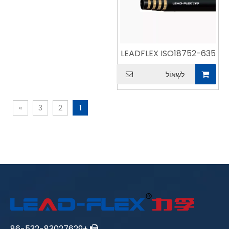
LEADFLEX ISO18752-635
לִשְׁאוֹל
»
3
2
1
+86-532-83027629
