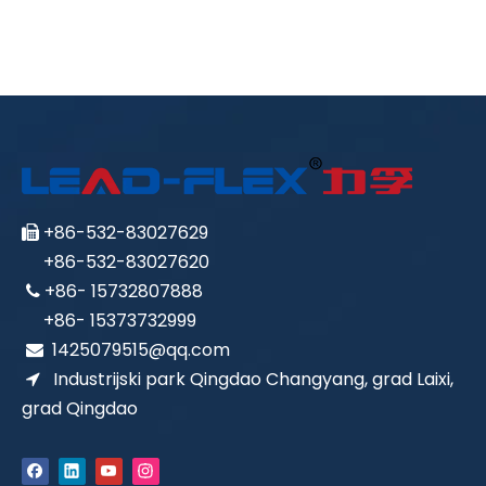
+86-532-83027629

+86-532-83027620
+86- 15732807888

+86- 15373732999
1425079515@qq.com

Industrijski park Qingdao Changyang, grad Laixi,

grad Qingdao