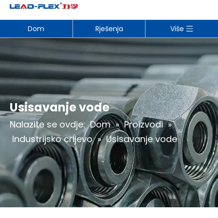
Dom
Rješenja
Više
Usisavanje vode
Nalazite se ovdje:
Dom
»
Proizvodi
»
Industrijsko crijevo
»
Usisavanje vode