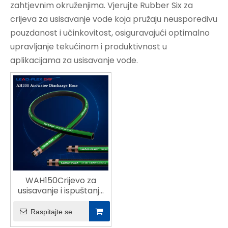
zahtjevnim okruženjima. Vjerujte Rubber Six za
crijeva za usisavanje vode koja pružaju neusporedivu
pouzdanost i učinkovitost, osiguravajući optimalno
upravljanje tekućinom i produktivnost u
aplikacijama za usisavanje vode.
WAH150Crijevo za
usisavanje i ispuštanje
vode
Raspitajte se