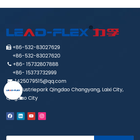
+86-532-83027629

+86-532-83027620
+86- 15732807888

+86- 15373732999
1425079515@qq.com

Industriepark Qingdao Changyang, Laixi City,

Qingdao City