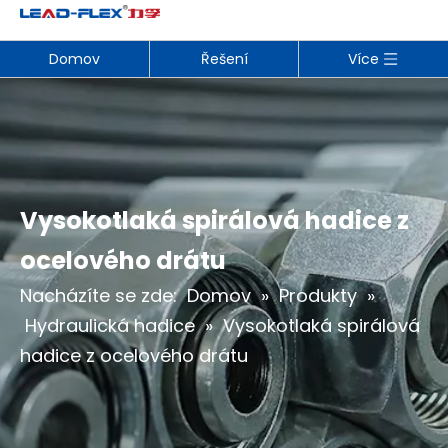
Domov
Řešení
Více
Vysokotlaká spirálová hadice z
ocelového drátu
Nacházíte se zde:
Domov
»
Produkty
»
Hydraulická hadice
»
Vysokotlaká spirálová
hadice z ocelového drátu