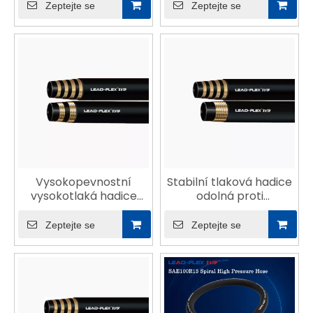
vlivům
Zeptejte se
Zeptejte se
Vysokopevnostní
Stabilní tlaková hadice
vysokotlaká hadice
odolná proti
ISO18752-642
povětrnostním vlivům
ISO18752-628
Zeptejte se
Zeptejte se