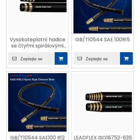
Vysokoteplotní hadice
GB/T10544 SAE 100R15
se čtyřmi spirálovými
dráty ISO18752-621
Zeptejte se
Zeptejte se
GB/T10544 SAE100 R12
LEADFLEX ISO18752-635