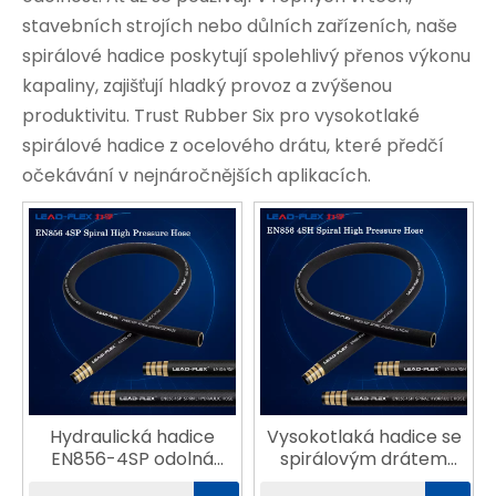
stavebních strojích nebo důlních zařízeních, naše
spirálové hadice poskytují spolehlivý přenos výkonu
kapaliny, zajišťují hladký provoz a zvýšenou
produktivitu. Trust Rubber Six pro vysokotlaké
spirálové hadice z ocelového drátu, které předčí
očekávání v nejnáročnějších aplikacích.
Hydraulická hadice
Vysokotlaká hadice se
EN856-4SP odolná
spirálovým drátem
proti povětrnostním
EN856-4SH