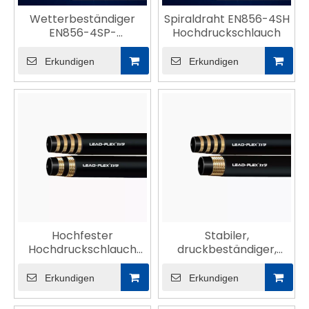
Wetterbeständiger
Spiraldraht EN856-4SH
EN856-4SP-
Hochdruckschlauch
Hydraulikschlauch
Erkundigen
Erkundigen
Hochfester
Stabiler,
Hochdruckschlauch
druckbeständiger,
nach ISO18752-642
wetterbeständiger
ISO18752-628-
Erkundigen
Erkundigen
Schlauch