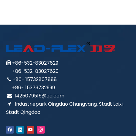
+86-532-83027629

+86-532-83027620
+86- 15732807888

+86- 15373732999
1425079515@qq.com

Industriepark Qingdao Changyang, Stadt Laixi,

Stadt Qingdao