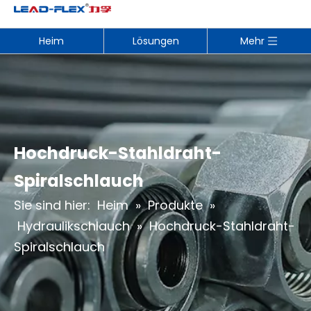
Heim
Lösungen
Mehr
Hochdruck-Stahldraht-
Spiralschlauch
Sie sind hier:
Heim
»
Produkte
»
Hydraulikschlauch
»
Hochdruck-Stahldraht-
Spiralschlauch