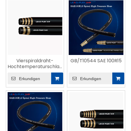
Vierspiraldraht-
GB/T10544 SAE 100R15
Hochtemperaturschlauch
nach ISO18752-621
Erkundigen
Erkundigen