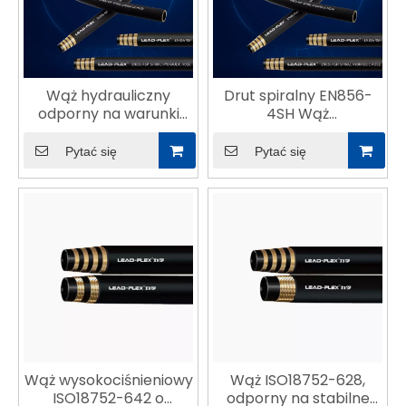
Wąż hydrauliczny
Drut spiralny EN856-
odporny na warunki
4SH Wąż
atmosferyczne EN856-
wysokociśnieniowy
4SP
Pytać się
Pytać się
Wąż wysokociśnieniowy
Wąż ISO18752-628,
ISO18752-642 o
odporny na stabilne