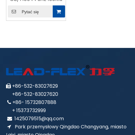
Pytać się
+86-532-83027629

+86-532-83027620
+86- 15732807888

+ 15373732999
1425079515@qq.com

Park przemysłowy Qingdao Changyang, miasto

Laixi, miasto Qingdao