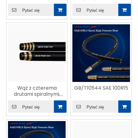
wysokiej wytrzymałości
ciśnienie i warunki
atmosferyczne
Pytać się
Pytać się
Wąż z czterema
GB/T10544 SAE 100R15
drutami spiralnymi,
wysokotemperaturowy
ISO18752-621
Pytać się
Pytać się