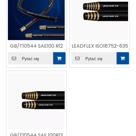
GB/T10544 SAE100 R12
LEADFLEX ISO18752-635
Pytać się
Pytać się
GB/T10544 SAE 100R13