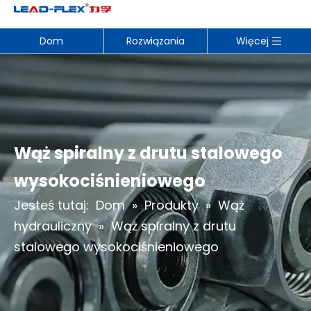
Dom
Rozwiązania
Więcej
Wąż spiralny z drutu stalowego
wysokociśnieniowego
Jesteś tutaj:
Dom
»
Produkty
»
Wąż
hydrauliczny
»
Wąż spiralny z drutu
stalowego wysokociśnieniowego